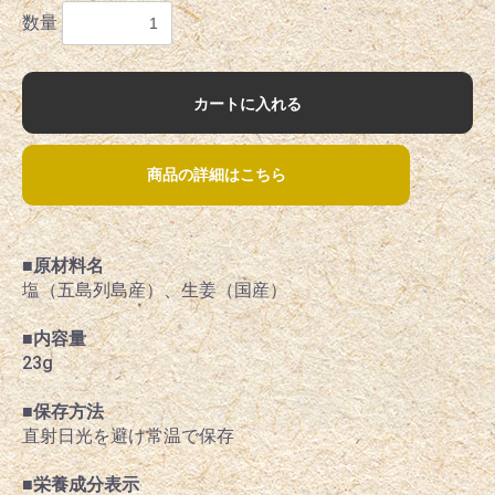
数量
カートに入れる
商品の詳細はこちら
■原材料名
塩（五島列島産）、生姜（国産）
■内容量
23g
■保存方法
直射日光を避け常温で保存
■栄養成分表示