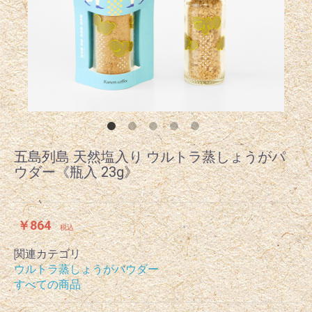
五島列島 天然塩入り ウルトラ蒸しょうがパ
ウダー《瓶入 23g》
￥864
税込
関連カテゴリ
ウルトラ蒸しょうがパウダー
すべての商品