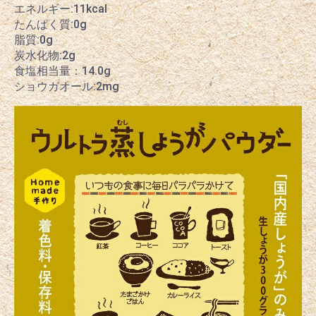
エネルギー:11kcal
お買い物を続ける
カートへ進む
たんぱく質:0g
脂質:0g
炭水化物:2g
食塩相当量：14.0g
ショウガオール:2mg